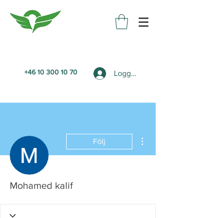
+46 10 300 10 70
Logga in
Fler åtgärder
Följ
Mohamed kalif