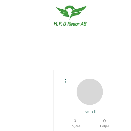
Fler åtgärder
Isma Il
0
0
Följare
Följer