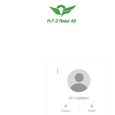
Fler åtgärder
Ali Nadeem
0
0
Följare
Följer