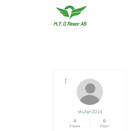
Fler åtgärder
skutan2014
0
0
Följare
Följer