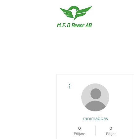
Fler åtgärder
ranimabbas
0
0
Följare
Följer