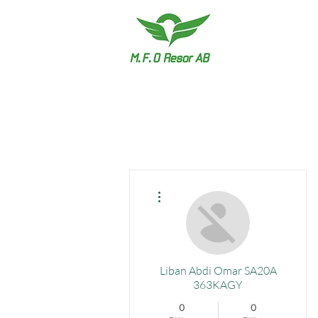
Fler åtgärder
Liban Abdi Omar SA20A
363KAGY
0
0