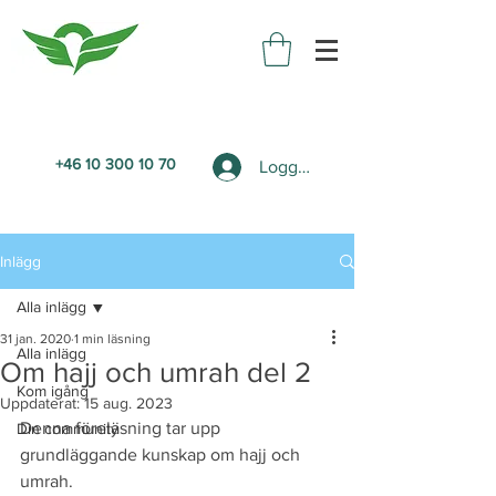
+46 10 300 10 70
Logga in
Inlägg
Alla inlägg
31 jan. 2020
1 min läsning
Alla inlägg
Om hajj och umrah del 2
Kom igång
Uppdaterat:
15 aug. 2023
Denna föreläsning tar upp 
Din community
grundläggande kunskap om hajj och 
umrah. 