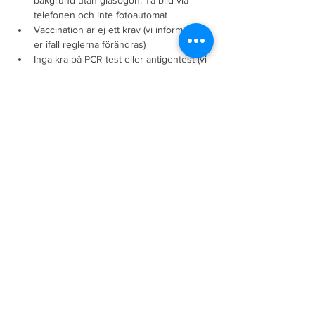
bakgrund utan glasögon. Ta bild via 
telefonen och inte fotoautomat
Vaccination är ej ett krav (vi informerar 
er ifall reglerna förändras)
Inga kra på PCR test eller antigentest (vi 
informerar er ifall regleran förändras)
Vid avbokningar
Avbokningar* medför följande kostnader
Fyra (4) veckor innan avresa dras 2 500 kr
Två (2) veckor innan avresa dras 7 000 kr
En (1) vecka innan avresa dras 75% utav ditt 
paket
Återbetalning från MFOResor ger inom 7 
arbetsdagar
* En giltig anledning kräver läkarintyg som 
förtydligar att resan kan leda till allvarliga 
konsekvenser för resenärens hälsa. Mot 
uppvisande av detta intyg kan resan 
avbokas mot betalning (se 
avbokningspriser). Läkarintyget skall vara 
oss tillhanda senast tre (3) dagar efter att det 
utfärdats