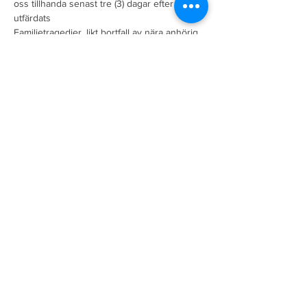
oss tillhanda senast tre (3) dagar efter att det 
utfärdats
Familjetragedier, likt bortfall av nära anhörig, 
vilket försvårar möjligheterna att fullfölja 
resan räknas också som giltig anledning.
Biljetter
Försäljning avslutad
Biljettyp
Ungdomspaket 17 900 kr Gbg
Mer information
Pris
Från 17 900,00 kr till
19 100,00 kr