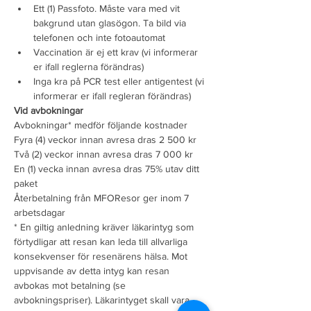
Ett (1) Passfoto. Måste vara med vit 
bakgrund utan glasögon. Ta bild via 
telefonen och inte fotoautomat
Vaccination är ej ett krav (vi informerar 
er ifall reglerna förändras)
Inga kra på PCR test eller antigentest (vi 
informerar er ifall regleran förändras)
Vid avbokningar
Avbokningar* medför följande kostnader
Fyra (4) veckor innan avresa dras 2 500 kr
Två (2) veckor innan avresa dras 7 000 kr
En (1) vecka innan avresa dras 75% utav ditt 
paket
Återbetalning från MFOResor ger inom 7 
arbetsdagar
* En giltig anledning kräver läkarintyg som 
förtydligar att resan kan leda till allvarliga 
konsekvenser för resenärens hälsa. Mot 
uppvisande av detta intyg kan resan 
avbokas mot betalning (se 
avbokningspriser). Läkarintyget skall vara 