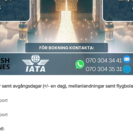
er samt avgångsdagar (+/- en dag), mellanlandningar samt flygbol
port
port
ll: