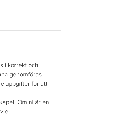
s i korrekt och 
unna genomföras 
 uppgifter för att 
kapet. Om ni är en 
v er.