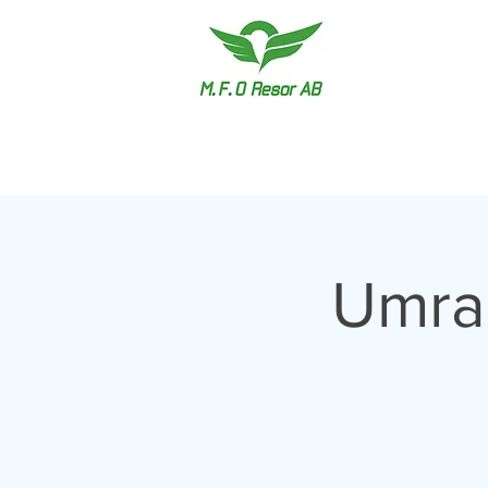
Umrah