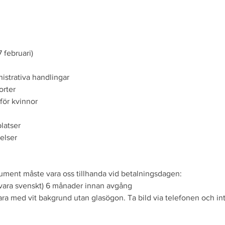
7 februari)
istrativa handlingar
orter
för kvinnor
platser
elser
ment måste vara oss tillhanda vid betalningsdagen:
e vara svenskt) 6 månader innan avgång
 vara med vit bakgrund utan glasögon. Ta bild via telefonen och i