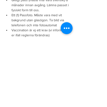
Giltigt pass (måste inte vara svenskt) 6 
månader innan avgång. Lämna passet i 
fysiskt form till oss.
Ett (1) Passfoto. Måste vara med vit 
bakgrund utan glasögon. Ta bild via 
telefonen och inte fotoautomat
Vaccination är ej ett krav (vi informerar 
er ifall reglerna förändras)
Inga krav på PCR test eller antigentest 
(vi informerar er ifall regleran förändras)
Vid avbokningar 
Avbokningar* medför följande kostnader
Fyra (4) veckor innan avresa dras 2 500 kr
Två (2) veckor innan avresa dras 7 000 kr
En (1) vecka innan avresa dras 75% utav ditt 
prispaket
Återbetalning från MFOResor sker inom 7 
arbetsdagar
* En giltig anledning kräver läkarintyg som 
förtydligar att resan kan leda till allvarliga 
konsekvenser för resenärens hälsa. Mot 
uppvisande av detta intyg kan resan 