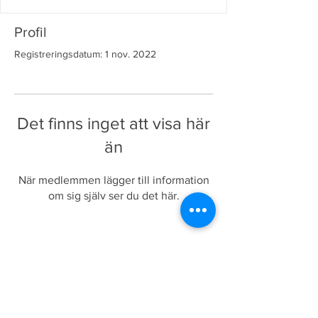
Profil
Registreringsdatum: 1 nov. 2022
Det finns inget att visa här
än
När medlemmen lägger till information
om sig själv ser du det här.
Mforesor.com
Copyright 2024 Mforesor.com | Vi reserverar
oss för eventuella felskrivningar,
produktförändringar och prisjusteringar. Vi